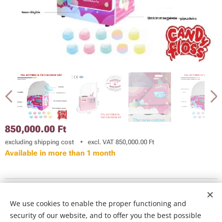
850,000.00
Ft
excluding shipping cost
excl. VAT 850,000.00 Ft
Available in more than 1 month
© 2023 GLOBAL Tanácsadó Kft.. 1013 Budapest, Clark Ádám tér 1.
We use cookies to enable the proper functioning and
Az oldalt a
Webnode
működteti
Cookies
security of our website, and to offer you the best possible