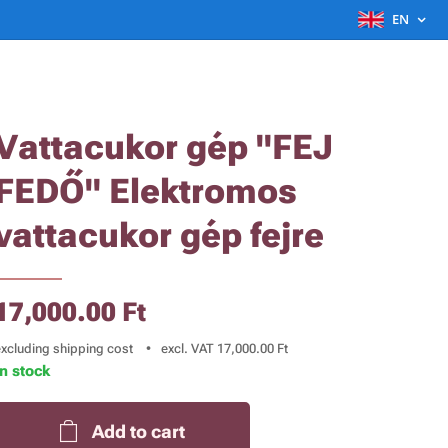
EN
Vattacukor gép "FEJ
FEDŐ" Elektromos
vattacukor gép fejre
17,000.00
Ft
excluding shipping cost
excl. VAT 17,000.00 Ft
In stock
Add to cart