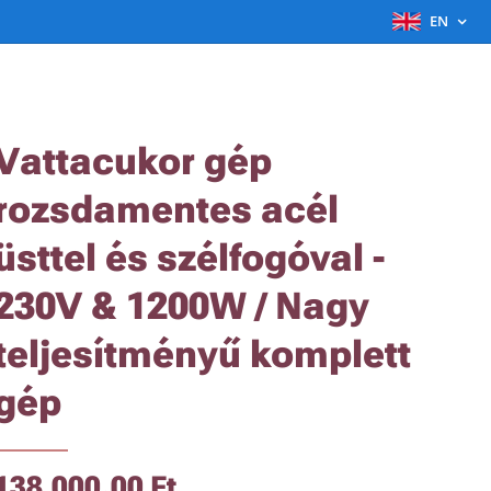
EN
Vattacukor gép
rozsdamentes acél
üsttel és szélfogóval -
230V & 1200W / Nagy
teljesítményű komplett
gép
138,000.00
Ft