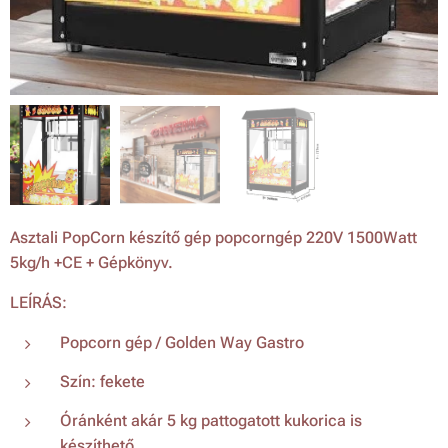
Asztali PopCorn készítő gép popcorngép 220V 1500Watt
5kg/h +CE + Gépkönyv.
LEÍRÁS:
Popcorn gép / Golden Way Gastro
Szín: fekete
Óránként akár 5 kg pattogatott kukorica is
készíthető.