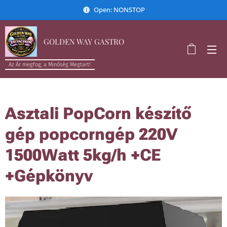
Open: NONSTOP
GOLDEN WAY GASTRO
Az Ár megfog, a Minőség Megtart!
Asztali PopCorn készítő
gép popcorngép 220V
1500Watt 5kg/h +CE
+Gépkönyv