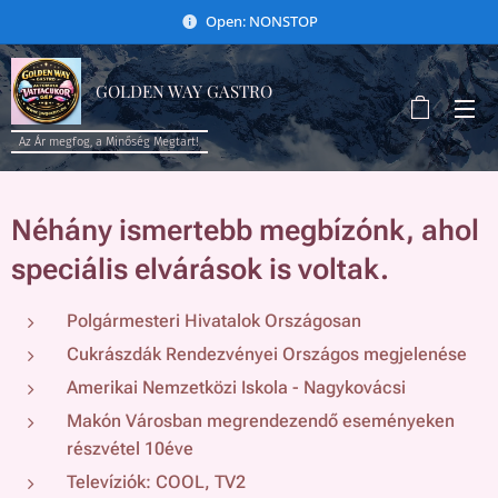
Open: NONSTOP
GOLDEN WAY GASTRO
Az Ár megfog, a Minőség Megtart!
Néhány ismertebb megbízónk, ahol
speciális elvárások is voltak.
Polgármesteri Hivatalok Országosan
Cukrászdák Rendezvényei Országos megjelenése
Amerikai Nemzetközi Iskola - Nagykovácsi
Makón Városban megrendezendő eseményeken
részvétel 10éve
Televíziók: COOL, TV2