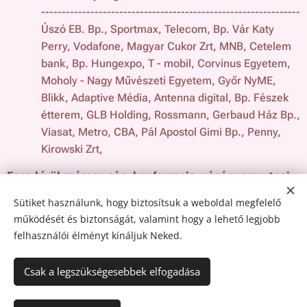
---------------------------------------------------------------
Úszó EB. Bp., Sportmax, Telecom, Bp. Vár Katy
Perry, Vodafone, Magyar Cukor Zrt, MNB, Cetelem
bank, Bp. Hungexpo, T - mobil, Corvinus Egyetem,
Moholy - Nagy Művészeti Egyetem, Győr NyME,
Blikk, Adaptive Média, Antenna digital, Bp. Fészek
étterem, GLB Holding, Rossmann, Gerbaud Ház Bp.,
Viasat, Metro, CBA, Pál Apostol Gimi Bp., Penny,
Kirowski Zrt,
Ezen kívül számos cég, konferencia, vásár vagy utcai
árusítóhely adott teret munkánknak.
Sütiket használunk, hogy biztosítsuk a weboldal megfelelő
működését és biztonságát, valamint hogy a lehető legjobb
felhasználói élményt kínáljuk Neked.
© 2024 Golden Way Gastro Ltd.
Csak a legszükségesebbek elfogadása
Az oldalt a
Webnode
működteti
Sütik
Nyelvek