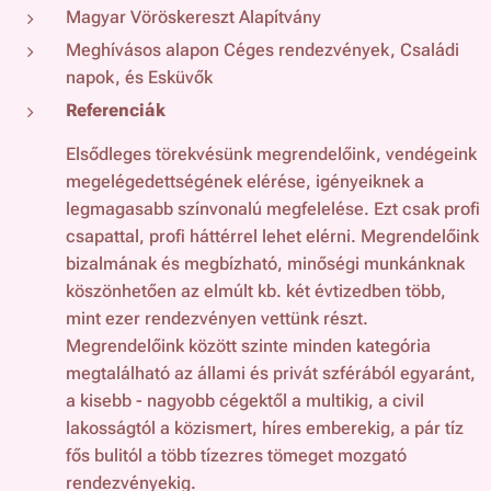
Magyar Vöröskereszt Alapítvány
Meghívásos alapon Céges rendezvények, Családi
napok, és Esküvők
Referenciák
Elsődleges törekvésünk megrendelőink, vendégeink
megelégedettségének elérése, igényeiknek a
legmagasabb színvonalú megfelelése. Ezt csak profi
csapattal, profi háttérrel lehet elérni. Megrendelőink
bizalmának és megbízható, minőségi munkánknak
köszönhetően az elmúlt kb. két évtizedben több,
mint ezer rendezvényen vettünk részt.
Megrendelőink között szinte minden kategória
megtalálható az állami és privát szférából egyaránt,
a kisebb - nagyobb cégektől a multikig, a civil
lakosságtól a közismert, híres emberekig, a pár tíz
fős bulitól a több tízezres tömeget mozgató
rendezvényekig.