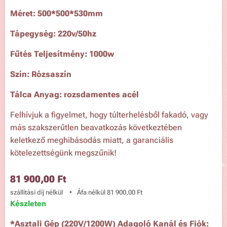
Méret: 500*500*530mm
Tápegység: 220v/50hz
Fűtés Teljesítmény: 1000w
Szín: Rózsaszín
Tálca Anyag: rozsdamentes acél
Felhívjuk a figyelmet, hogy túlterhelésből fakadó, vagy
más szakszerűtlen beavatkozás következtében
keletkező meghibásodás miatt, a garanciális
kötelezettségünk megszűnik!
81 900,00
Ft
szállítási díj nélkül
Áfa nélkül 81 900,00 Ft
Készleten
*
Asztali Gép (220V/1200W) Adagoló Kanál és Fiók: