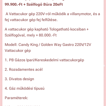
99
.900.-Ft
+ Szélfogó Búra 20eFt
A Vattacukor gép 220V-ról működik a villanymotor, és a
fej vattacukor gép fej felfűtése.
A vattacukor gép kapható Tologatható kocsiban +
Szélfogóval, mely + 80.000.-Ft
Modell: Candy King / Golden Way Gastro 220V/12V
Vattacukor gép
1. PB Gázos Ipari/Kereskedelmi vattacukorgép
2. Rozsdamentes acél
3. Divatos design
4. Gáz működési típusú
Paraméterek: