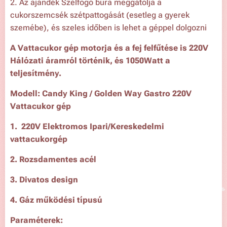
2. Az ajándék Szélfogó búra meggátolja a
cukorszemcsék szétpattogását (esetleg a gyerek
szemébe), és szeles időben is lehet a géppel dolgozni
A Vattacukor gép motorja és a fej felfűtése is 220V
Hálózati áramról történik, és 1050Watt a
teljesítmény.
Modell: Candy King / Golden Way Gastro 220V
Vattacukor gép
1. 220V Elektromos Ipari/Kereskedelmi
vattacukorgép
2. Rozsdamentes acél
3. Divatos design
4. Gáz működési típusú
Paraméterek: