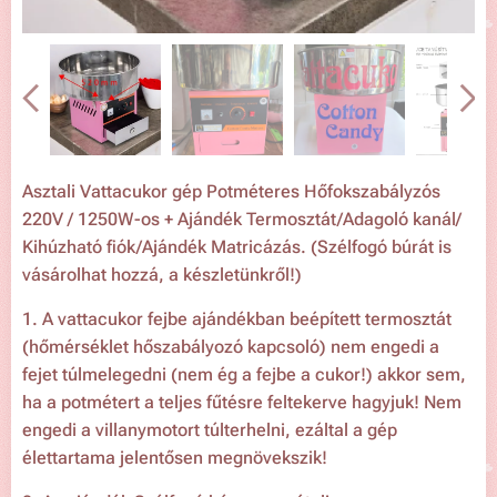
Asztali Vattacukor gép Potméteres Hőfokszabályzós
220V / 1250W-os + Ajándék Termosztát/Adagoló kanál/
Kihúzható fiók/Ajándék Matricázás. (Szélfogó búrát is
vásárolhat hozzá, a készletünkről!)
1. A vattacukor fejbe ajándékban beépített termosztát
(hőmérséklet hőszabályozó kapcsoló) nem engedi a
fejet túlmelegedni (nem ég a fejbe a cukor!) akkor sem,
ha a potmétert a teljes fűtésre feltekerve hagyjuk! Nem
engedi a villanymotort túlterhelni, ezáltal a gép
élettartama jelentősen megnövekszik!