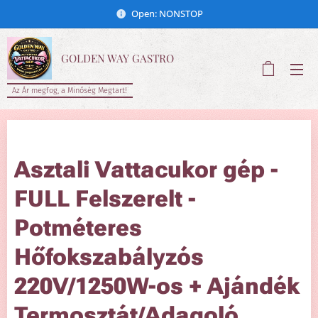
Open: NONSTOP
GOLDEN WAY GASTRO
Az Ár megfog, a Minőség Megtart!
Asztali Vattacukor gép -
FULL Felszerelt -
Potméteres
Hőfokszabályzós
220V/1250W-os + Ajándék
Termosztát/Adagoló