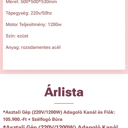
Méret: 500*500*530mm
Tápegység: 220v/50hz
Motor Teljesítmény: 1200w
Szín: ezüst
Anyag: rozsdamentes acél
Árlista
*
Asztali Gép (220V/1200W) Adagoló Kanál és Fiók:
105.900.-Ft
+ Szélfogó Búra
*
Asztali Gép (220V/1200W) Adagoló Kanál