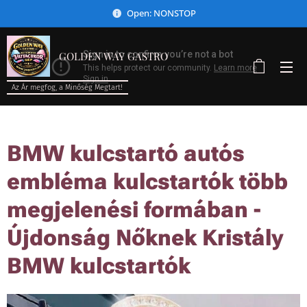
Open: NONSTOP
GOLDEN WAY GASTRO
Az Ár megfog, a Minőség Megtart!
BMW kulcstartó autós
embléma kulcstartók több
megjelenési formában -
Újdonság Nőknek Kristály
BMW kulcstartók