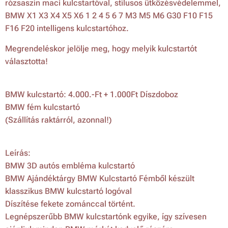
rózsaszín maci kulcstartóval, stílusos ütközésvédelemmel,
BMW X1 X3 X4 X5 X6 1 2 4 5 6 7 M3 M5 M6 G30 F10 F15
F16 F20 intelligens kulcstartóhoz.
Megrendeléskor jelölje meg, hogy melyik kulcstartót
választotta!
BMW kulcstartó: 4.000.-Ft + 1.000Ft Díszdoboz
BMW fém kulcstartó
(Szállítás raktárról, azonnal!)
Leírás:
BMW 3D autós embléma kulcstartó
BMW Ajándéktárgy BMW Kulcstartó Fémből készült
klasszikus BMW kulcstartó logóval
Díszítése fekete zománccal történt.
Legnépszerűbb BMW kulcstartónk egyike, így szívesen