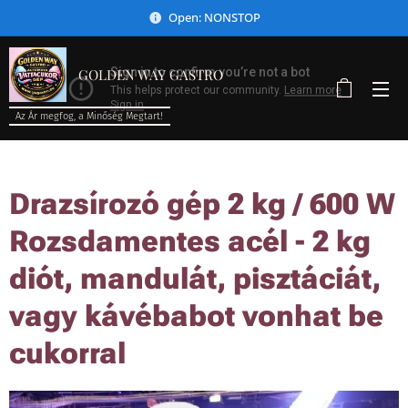
Open: NONSTOP
GOLDEN WAY GASTRO
Az Ár megfog, a Minőség Megtart!
Drazsírozó gép 2 kg / 600 W
Rozsdamentes acél - 2 kg
diót, mandulát, pisztáciát,
vagy kávébabot vonhat be
cukorral