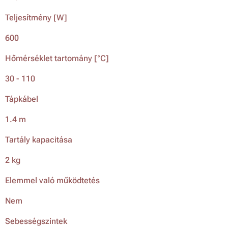
Teljesítmény [W]
600
Hőmérséklet tartomány [°C]
30 - 110
Tápkábel
1.4 m
Tartály kapacitása
2 kg
Elemmel való működtetés
Nem
Sebességszintek