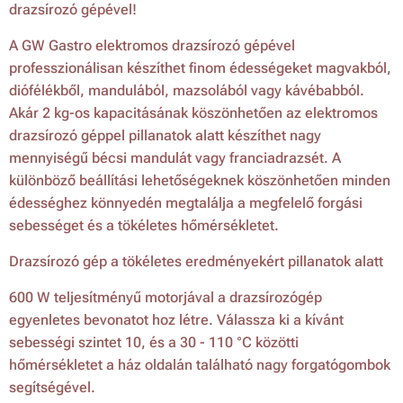
drazsírozó gépével!
A GW Gastro elektromos drazsírozó gépével
professzionálisan készíthet finom édességeket magvakból,
diófélékből, mandulából, mazsolából vagy kávébabból.
Akár 2 kg-os kapacitásának köszönhetően az elektromos
drazsírozó géppel pillanatok alatt készíthet nagy
mennyiségű bécsi mandulát vagy franciadrazsét. A
különböző beállítási lehetőségeknek köszönhetően minden
édességhez könnyedén megtalálja a megfelelő forgási
sebességet és a tökéletes hőmérsékletet.
Drazsírozó gép a tökéletes eredményekért pillanatok alatt
600 W teljesítményű motorjával a drazsírozógép
egyenletes bevonatot hoz létre. Válassza ki a kívánt
sebességi szintet 10, és a 30 - 110 °C közötti
hőmérsékletet a ház oldalán található nagy forgatógombok
segítségével.