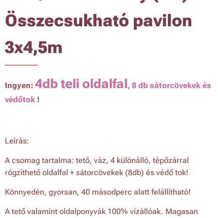
Összecsukható pavilon
3x4,5m
4db teli oldalfal
Ingyen:
, 8 db sátorcövekek és
védőtok
!
Leírás:
A csomag tartalma: tető, váz, 4 különálló, tépőzárral
rögzíthető oldalfal + sátorcövekek (8db) és védő tok!
Könnyedén, gyorsan, 40 másodperc alatt felállítható!
A tető valamint oldalponyvák 100% vízállóak. Magasan