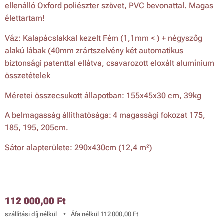
ellenálló Oxford poliészter szövet, PVC bevonattal. Magas
élettartam!
Váz: Kalapácslakkal kezelt Fém (1,1mm < ) + négyszőg
alakú lábak (40mm zrártszelvény két automatikus
biztonsági patenttal ellátva, csavarozott eloxált alumínium
összetételek
Méretei összecsukott állapotban: 155x45x30 cm, 39kg
A belmagasság állíthatósága: 4 magassági fokozat 175,
185, 195, 205cm.
Sátor alapterülete: 290x430cm (12,4 m²)
112 000,00
Ft
szállítási díj nélkül
Áfa nélkül 112 000,00 Ft