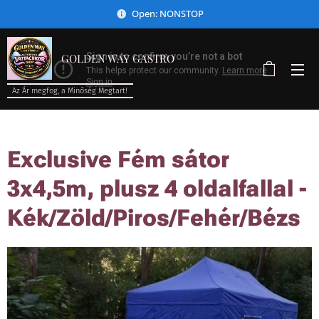
Open: NONSTOP
GOLDEN WAY GASTRO
Az Ár megfog, a Minőség Megtart!
Exclusive Fém sátor
3x4,5m, plusz 4 oldalfallal -
Kék/Zöld/Piros/Fehér/Bézs