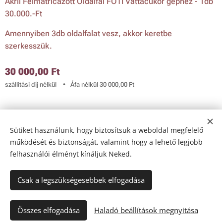
Akril Felmatricázott Oldalfal FÓTI Vattacukor géphez - 1db
30.000.-Ft
Amennyiben 3db oldalfalat vesz, akkor keretbe
szerkesszük.
30 000,00
Ft
szállítási díj nélkül
Áfa nélkül 30 000,00 Ft
© 2024 Golden Way Gastro Ltd.
Sütiket használunk, hogy biztosítsuk a weboldal megfelelő
Az oldalt a
Webnode
működteti
Sütik
működését és biztonságát, valamint hogy a lehető legjobb
felhasználói élményt kínáljuk Neked.
Nyelvek
Magyar
English
Csak a legszükségesebbek elfogadása
Kosárba
Összes elfogadása
Haladó beállítások megnyitása