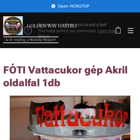
Open: NONSTOP
GOLDEN WAY GASTRO
Az Ár megfog, a Minőség Megtart!
FÓTI Vattacukor gép Akril
oldalfal 1db