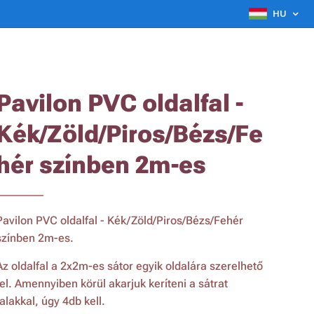
HU
Pavilon PVC oldalfal -
Kék/Zöld/Piros/Bézs/Fe
hér színben 2m-es
Pavilon PVC oldalfal - Kék/Zöld/Piros/Bézs/Fehér
színben 2m-es.
Az oldalfal a 2x2m-es sátor egyik oldalára szerelhető
fel. Amennyiben körül akarjuk keríteni a sátrat
falakkal, úgy 4db kell.