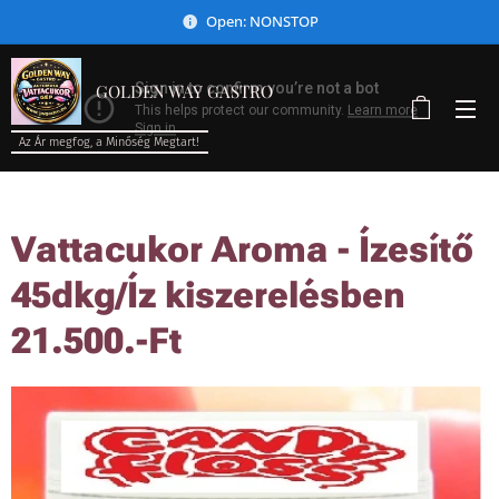
Open: NONSTOP
GOLDEN WAY GASTRO
Az Ár megfog, a Minőség Megtart!
Vattacukor Aroma - Ízesítő
45dkg/Íz kiszerelésben
21.500.-Ft