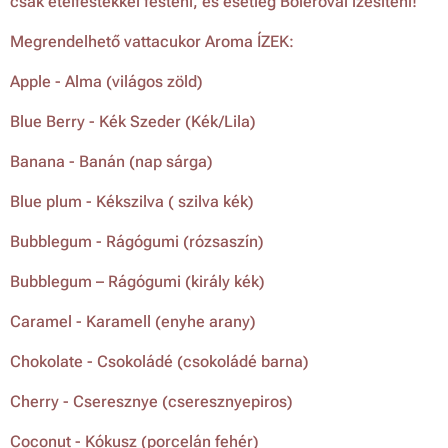
csak ételfestékkel festeni, és esetleg Boleróval ízesíteni!
Megrendelhető vattacukor Aroma ÍZEK:
Apple - Alma (világos zöld)
Blue Berry - Kék Szeder (Kék/Lila)
Banana - Banán (nap sárga)
Blue plum - Kékszilva ( szilva kék)
Bubblegum - Rágógumi (rózsaszín)
Bubblegum – Rágógumi (király kék)
Caramel - Karamell (enyhe arany)
Chokolate - Csokoládé (csokoládé barna)
Cherry - Cseresznye (cseresznyepiros)
Coconut - Kókusz (porcelán fehér)