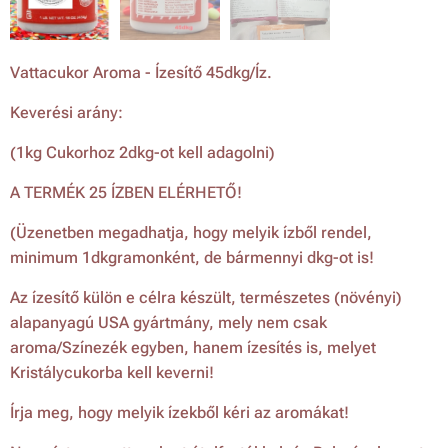
Vattacukor Aroma - Ízesítő 45dkg/Íz.
Keverési arány:
(1kg Cukorhoz 2dkg-ot kell adagolni)
A TERMÉK 25 ÍZBEN ELÉRHETŐ!
(Üzenetben megadhatja, hogy melyik ízből rendel,
minimum 1dkgramonként, de bármennyi dkg-ot is!
Az ízesítő külön e célra készült, természetes (növényi)
alapanyagú USA gyártmány, mely nem csak
aroma/Színezék egyben, hanem ízesítés is, melyet
Kristálycukorba kell keverni!
Írja meg, hogy melyik ízekből kéri az aromákat!