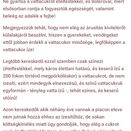
Ne gyártsa a vattacukrot ételfestékkel, és Boleróval, mert
elsősorban rontja a fogyasztók egészségét, valamint
beleég az adalék a fejbe!
Megjegyezzük tehát, hogy nem elég az árusítás kiviteléről-
külalakjáról beszélni, hiszen a gyerekeket, vendégeket
ettől jobban érdekli a vattacukor minősége, legfőképpen a
vattacukor íze!
Legtöbb kereskedő ezzel szemben csak színezi
(ételfestékkel, mely káros élettani hatású, és keserű ízű a
200 fokon történő megpörköléskor) a vattacukrot, de nem
ízesíti, ezért mindegyik elnevezésű, és színű vattacukruk
egyformán - tényleg vatta ízű -, tehát színes, és keserű
utóízű!
Azon kereskedők akik néhány éve vannak a piacon eleve
nem jutnak hozzá ehhez az ízesítőhöz, de sokan
költségkímélés miatt úgy gondolják, hogy elég a cukrot