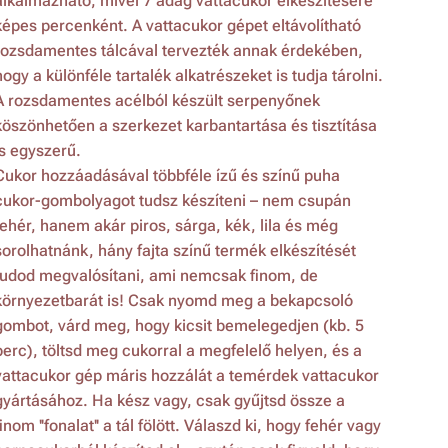
alkalmazható, mivel 7 adag vattacukor elkészítésére
képes percenként. A vattacukor gépet eltávolítható
rozsdamentes tálcával tervezték annak érdekében,
hogy a különféle tartalék alkatrészeket is tudja tárolni.
A rozsdamentes acélból készült serpenyőnek
köszönhetően a szerkezet karbantartása és tisztítása
is egyszerű.
Cukor hozzáadásával többféle ízű és színű puha
cukor-gombolyagot tudsz készíteni – nem csupán
fehér, hanem akár piros, sárga, kék, lila és még
sorolhatnánk, hány fajta színű termék elkészítését
tudod megvalósítani, ami nemcsak finom, de
környezetbarát is! Csak nyomd meg a bekapcsoló
gombot, várd meg, hogy kicsit bemelegedjen (kb. 5
perc), töltsd meg cukorral a megfelelő helyen, és a
vattacukor gép máris hozzálát a temérdek vattacukor
gyártásához. Ha kész vagy, csak gyűjtsd össze a
finom ''fonalat'' a tál fölött. Válaszd ki, hogy fehér vagy