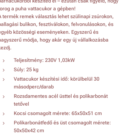
barnacukorból készíted el – ezután csak figyeld, hogy
forog a puha vattacukor a gépben!
A termék remek választás lehet szülinapi zsúrokon,
ballagási bulikon, fesztiválokon, felvonulásokon, és
egyéb közösségi eseményeken. Egyszerű és
nagyszerű módja, hogy akár egy új vállalkozásba
kezdj.
Teljesítmény: 230V 1,03kW
Súly: 25 kg
Vattacukor készítési idő: körülbelül 30
másodperc/darab
Rozsdamentes acél üsttel és polikarbonát
tetővel
Kocsi csomagolt mérete: 65x50x51 cm
Polikarbonátfedő és üst csomagolt mérete:
50x50x42 cm