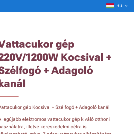
HU
Vattacukor gép
220V/1200W Kocsival +
Szélfogó + Adagoló
kanál
Vattacukor gép Kocsival + Szélfogó + Adagoló kanál
A legújabb elektromos vattacukor gép kiváló otthoni
használatra, illetve kereskedelmi célra is