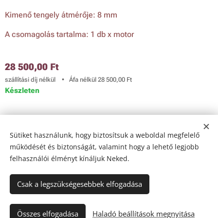
Kimenő tengely átmérője: 8 mm
A csomagolás tartalma: 1 db x motor
28 500,00
Ft
szállítási díj nélkül
Áfa nélkül 28 500,00 Ft
Készleten
© 2024 Golden Way Gastro Ltd.
Sütiket használunk, hogy biztosítsuk a weboldal megfelelő
Az oldalt a
Webnode
működteti
Sütik
működését és biztonságát, valamint hogy a lehető legjobb
felhasználói élményt kínáljuk Neked.
Nyelvek
Magyar
English
Csak a legszükségesebbek elfogadása
Kosárba
Összes elfogadása
Haladó beállítások megnyitása