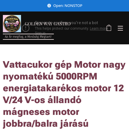
Open: NONSTOP
GOLDEN WAY GASTRO
Az Ár megfog, a Minőség Megtart!
Vattacukor gép Motor nagy
nyomatékú 5000RPM
energiatakarékos motor 12
V/24 V-os állandó
mágneses motor
jobbra/balra járású