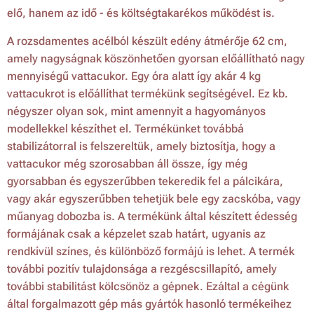
elő, hanem az idő - és költségtakarékos működést is.
A rozsdamentes acélból készült edény átmérője 62 cm,
amely nagyságnak köszönhetően gyorsan előállítható nagy
mennyiségű vattacukor. Egy óra alatt így akár 4 kg
vattacukrot is előállíthat termékünk segítségével. Ez kb.
négyszer olyan sok, mint amennyit a hagyományos
modellekkel készíthet el. Termékünket továbbá
stabilizátorral is felszereltük, amely biztosítja, hogy a
vattacukor még szorosabban áll össze, így még
gyorsabban és egyszerűbben tekeredik fel a pálcikára,
vagy akár egyszerűbben tehetjük bele egy zacskóba, vagy
műanyag dobozba is. A termékünk által készített édesség
formájának csak a képzelet szab határt, ugyanis az
rendkívül színes, és különböző formájú is lehet. A termék
további pozitív tulajdonsága a rezgéscsillapító, amely
további stabilitást kölcsönöz a gépnek. Ezáltal a cégünk
által forgalmazott gép más gyártók hasonló termékeihez