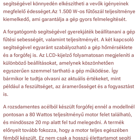
segítségével könnyedén elkészítheti a vevők igényeinek
megfelelő édességet.Az 1.500 W-os fűtőszál teljesítménye
kiemelkedő, ami garantálja a gép gyors felmelegítését.
A forgatógomb segítségével gyerekjáték beállítanani a gép
fűtési sebességét, valamint teljesítményét. A két kapcsoló
segítségével egyaránt szabályozható a gép hőmérséklete
és a forgófej is. Az LCD-kijelző folyamatosan megjeleníti a
különböző beállításokat, amelynek köszönhetően
egyszerűen szemmel tartható a gép működése. Így
bármikor le tudtja olvasni az aktuális értékeket, mint
például a feszültséget, az áramerősséget és a fogyasztást
is.
A rozsdamentes acélból készült forgófej ennél a modellnél
pontosan a 80 Wattos teljesítményű motor felet található,
és mindössze 20 mp alatt fel tud melegedni. A termék
előnyeit tovább fokozza, hogy a motor teljes egészében
fémből készült. Ez nem csak a hosszú élettartamot segíti