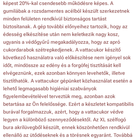
képest 20%-kal csendesebb működésre képes. A
gumilábak a rozsdamentes acélból készült szerkezetnek
minden felületen rendkívül biztonságos tartást
biztosítanak. A gép további előnyeihez tartozik, hogy az
édesség elkészítése után nem keletkezik nagy kosz,
ugyanis a védőgyűrű megakadályozza, hogy az apró
cukordarabok szétrepkedjenek. A vattacukor készítő
következő használatra való előkészítése nem igényel sok
időt, mindössze az edény és a forgófej tisztítását kell
elvégeznünk, ezek azonban könnyen levehetők, illetve
tisztíthatók. A vattacukor gépünket közhasználat esetén a
lehető legmagasabb higiéniai szabványok
figyelembevételével terveztük meg, azonban azok
betartása az Ön felelőssége. Ezért a készletet kompatibilis
burával forgalmazzuk, azért, hogy a vattacukor védve
legyen a különböző szennyeződésektől. Az XL szélfogó
bura akrilüvegből készült, ennek köszönhetően rendkívül
ellenálló az ütődéseknek és a törésnek egyaránt. Továbbá