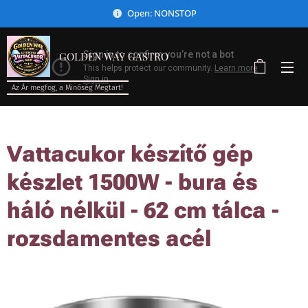
Open: NONSTOP
GOLDEN WAY GASTRO
Az Ár megfog, a Minőség Megtart!
Vattacukor készítő gép
készlet 1500W - bura és
háló nélkül - 62 cm tálca -
rozsdamentes acél