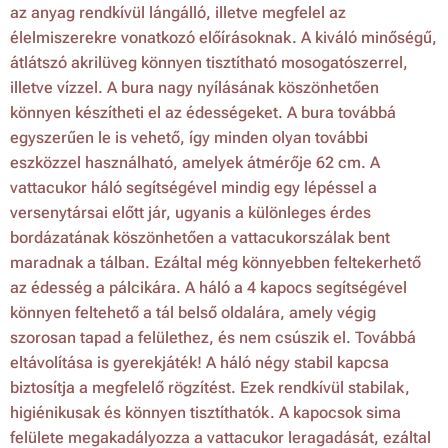
az anyag rendkívül lángálló, illetve megfelel az
élelmiszerekre vonatkozó előírásoknak. A kiváló minőségű,
átlátszó akrilüveg könnyen tisztítható mosogatószerrel,
illetve vízzel. A bura nagy nyílásának köszönhetően
könnyen készítheti el az édességeket. A bura továbbá
egyszerűen le is vehető, így minden olyan további
eszközzel használható, amelyek átmérője 62 cm. A
vattacukor háló segítségével mindig egy lépéssel a
versenytársai előtt jár, ugyanis a különleges érdes
bordázatának köszönhetően a vattacukorszálak bent
maradnak a tálban. Ezáltal még könnyebben feltekerhető
az édesség a pálcikára. A háló a 4 kapocs segítségével
könnyen feltehető a tál belső oldalára, amely végig
szorosan tapad a felülethez, és nem csúszik el. Továbbá
eltávolítása is gyerekjáték! A háló négy stabil kapcsa
biztosítja a megfelelő rögzítést. Ezek rendkívül stabilak,
higiénikusak és könnyen tisztíthatók. A kapocsok sima
felülete megakadályozza a vattacukor leragadását, ezáltal