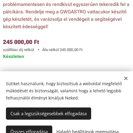
problémamentesen és rendkívül egyszerűen tekeredik fel a
pálcikára. Rendelje meg a GWGASTRO vattacukor készítő
gép készletét, és varázsolja el vendégeit a segítségével
készített édességgel!
245 000,00
Ft
szállítási díj nélkül
Áfa nélkül 245 000,00 Ft
Készleten
© 2024 Golden Way Gastro Ltd.
Sütiket használunk, hogy biztosítsuk a weboldal megfelelő
Az oldalt a
Webnode
működteti
Sütik
működését és biztonságát, valamint hogy a lehető legjobb
felhasználói élményt kínáljuk Neked.
Nyelvek
Magyar
English
Csak a legszükségesebbek elfogadása
Kosárba
Összes elfogadása
Haladó beállítások megnyitása