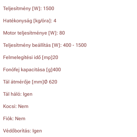
Teljesítmény [W]: 1500
Hatékonyság [kg/óra]: 4
Motor teljesítménye [W]: 80
Teljesítmény beállítás [W]: 400 - 1500
Felmelegítési idő [mp]20
Fonófej kapacitása [g]400
Tál átmérője [mm]Ø 620
Tál háló: Igen
Kocsi: Nem
Fiók: Nem
Védőborítás: Igen