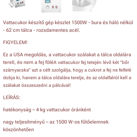
Vattacukor készítő gép készlet 1500W - bura és háló nélkül
- 62 cm tálca - rozsdamentes acél.
FIGYELEM!
Ez a USA megoldás, a vattacukor szálakat a tálca oldalára
tereli, és nem a fej fölé
A vattacukor fej tetején lévő két "bőr
szárnyacska" azt a célt szolgálja, hogy a cukrot a fej ne felfelé
dobja ki, hanem a tálca oldalára terelje, és az oldalfalról kell a
szálakat összeszedni a pálcával!
LEÍRÁS:
hatékonyság – 4 kg vattacukor óránként
nagy teljesítményű – az 1500 W-os fűtőelemnek
köszönhetően